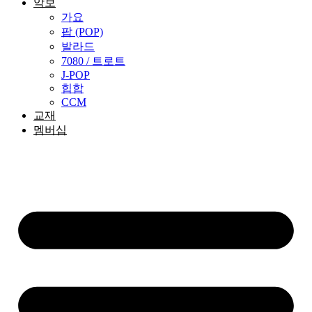
악보
가요
팝 (POP)
발라드
7080 / 트로트
J-POP
힙합
CCM
교재
멤버십