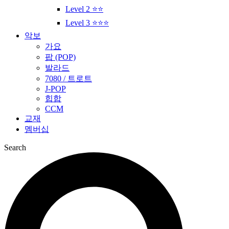
Level 2 ⭐⭐
Level 3 ⭐⭐⭐
악보
가요
팝 (POP)
발라드
7080 / 트로트
J-POP
힙합
CCM
교재
멤버십
Search