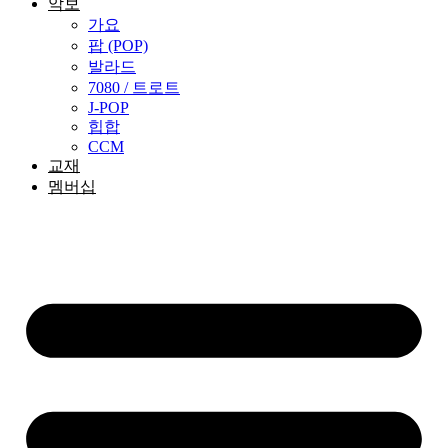
악보
가요
팝 (POP)
발라드
7080 / 트로트
J-POP
힙합
CCM
교재
멤버십