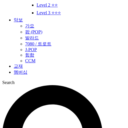
Level 2 ⭐⭐
Level 3 ⭐⭐⭐
악보
가요
팝 (POP)
발라드
7080 / 트로트
J-POP
힙합
CCM
교재
멤버십
Search