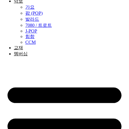
악보
가요
팝 (POP)
발라드
7080 / 트로트
J-POP
힙합
CCM
교재
멤버십