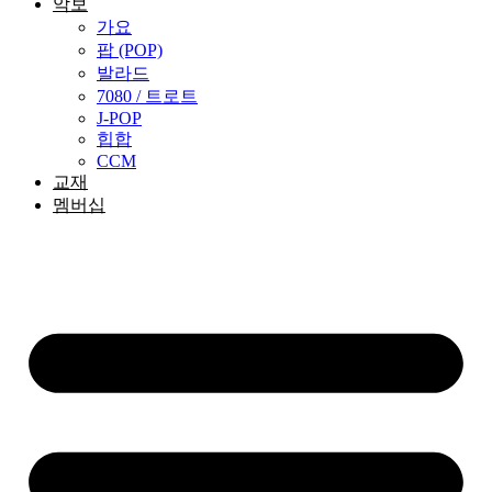
악보
가요
팝 (POP)
발라드
7080 / 트로트
J-POP
힙합
CCM
교재
멤버십