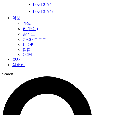
Level 2 ⭐⭐
Level 3 ⭐⭐⭐
악보
가요
팝 (POP)
발라드
7080 / 트로트
J-POP
힙합
CCM
교재
멤버십
Search