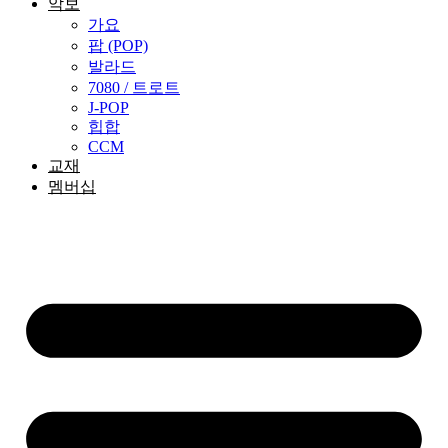
악보
가요
팝 (POP)
발라드
7080 / 트로트
J-POP
힙합
CCM
교재
멤버십