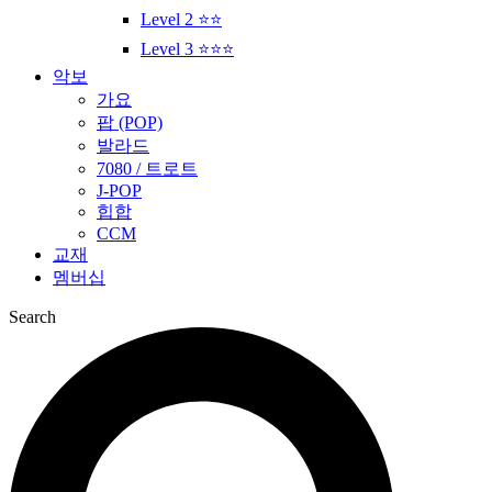
Level 2 ⭐⭐
Level 3 ⭐⭐⭐
악보
가요
팝 (POP)
발라드
7080 / 트로트
J-POP
힙합
CCM
교재
멤버십
Search