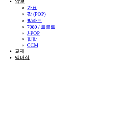
악보
가요
팝 (POP)
발라드
7080 / 트로트
J-POP
힙합
CCM
교재
멤버십