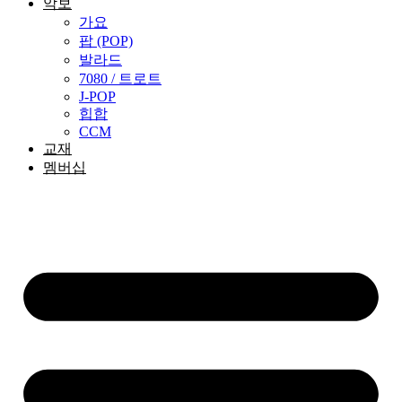
악보
가요
팝 (POP)
발라드
7080 / 트로트
J-POP
힙합
CCM
교재
멤버십