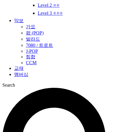
Level 2 ⭐⭐
Level 3 ⭐⭐⭐
악보
가요
팝 (POP)
발라드
7080 / 트로트
J-POP
힙합
CCM
교재
멤버십
Search