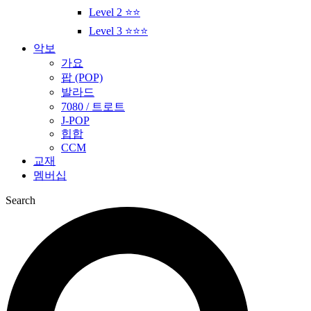
Level 2 ⭐⭐
Level 3 ⭐⭐⭐
악보
가요
팝 (POP)
발라드
7080 / 트로트
J-POP
힙합
CCM
교재
멤버십
Search