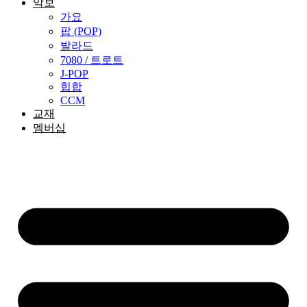
악보
가요
팝 (POP)
발라드
7080 / 트로트
J-POP
힙합
CCM
교재
멤버십