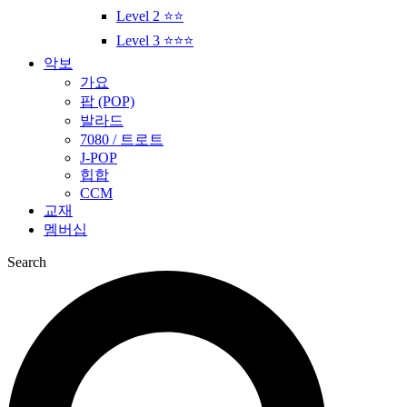
Level 2 ⭐⭐
Level 3 ⭐⭐⭐
악보
가요
팝 (POP)
발라드
7080 / 트로트
J-POP
힙합
CCM
교재
멤버십
Search