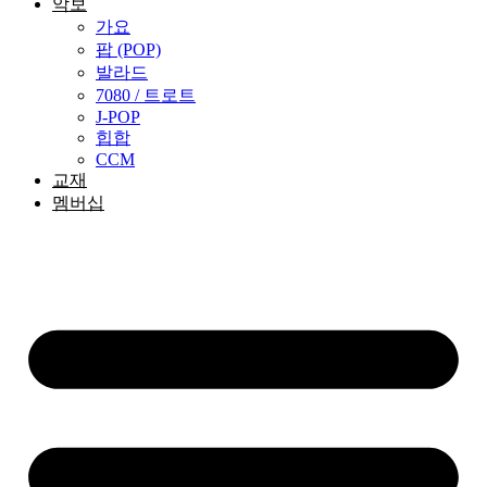
악보
가요
팝 (POP)
발라드
7080 / 트로트
J-POP
힙합
CCM
교재
멤버십