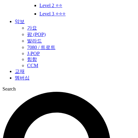
Level 2 ⭐⭐
Level 3 ⭐⭐⭐
악보
가요
팝 (POP)
발라드
7080 / 트로트
J-POP
힙합
CCM
교재
멤버십
Search