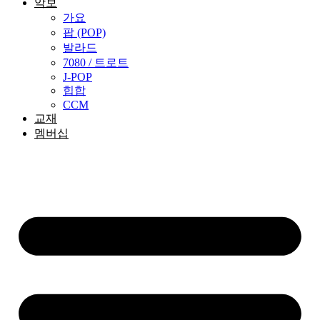
악보
가요
팝 (POP)
발라드
7080 / 트로트
J-POP
힙합
CCM
교재
멤버십