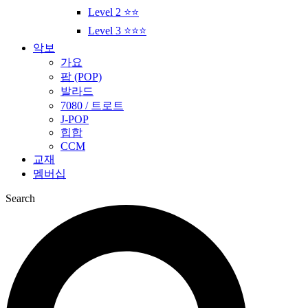
Level 2 ⭐⭐
Level 3 ⭐⭐⭐
악보
가요
팝 (POP)
발라드
7080 / 트로트
J-POP
힙합
CCM
교재
멤버십
Search