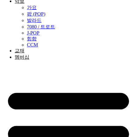
악보
가요
팝 (POP)
발라드
7080 / 트로트
J-POP
힙합
CCM
교재
멤버십