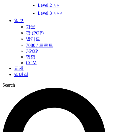
Level 2 ⭐⭐
Level 3 ⭐⭐⭐
악보
가요
팝 (POP)
발라드
7080 / 트로트
J-POP
힙합
CCM
교재
멤버십
Search