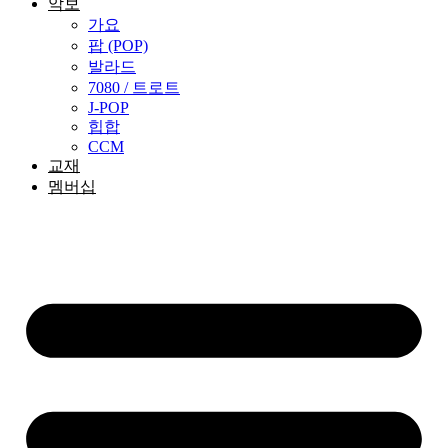
악보
가요
팝 (POP)
발라드
7080 / 트로트
J-POP
힙합
CCM
교재
멤버십