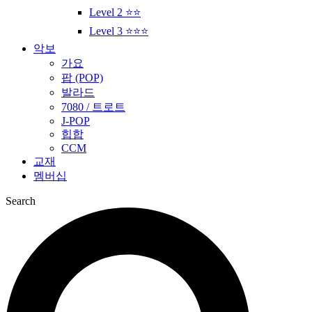
Level 2 ⭐⭐
Level 3 ⭐⭐⭐
악보
가요
팝 (POP)
발라드
7080 / 트로트
J-POP
힙합
CCM
교재
멤버십
Search