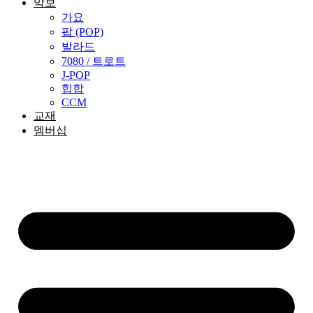
악보
가요
팝 (POP)
발라드
7080 / 트로트
J-POP
힙합
CCM
교재
멤버십