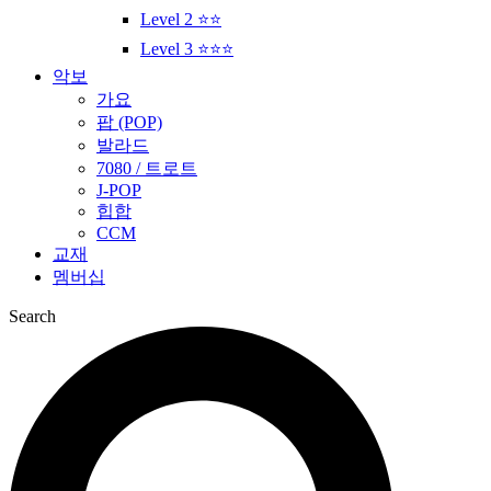
Level 2 ⭐⭐
Level 3 ⭐⭐⭐
악보
가요
팝 (POP)
발라드
7080 / 트로트
J-POP
힙합
CCM
교재
멤버십
Search