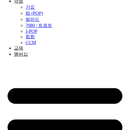
악보
가요
팝 (POP)
발라드
7080 / 트로트
J-POP
힙합
CCM
교재
멤버십