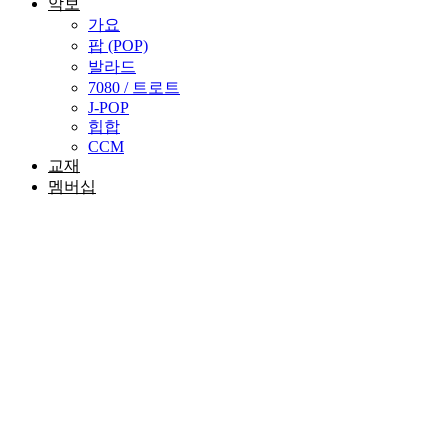
악보
가요
팝 (POP)
발라드
7080 / 트로트
J-POP
힙합
CCM
교재
멤버십