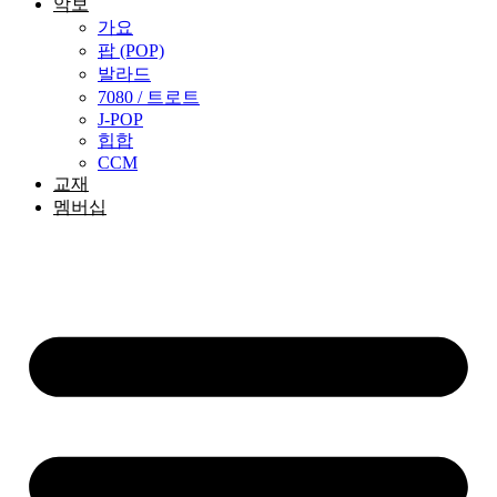
악보
가요
팝 (POP)
발라드
7080 / 트로트
J-POP
힙합
CCM
교재
멤버십