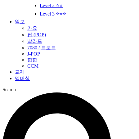
Level 2 ⭐⭐
Level 3 ⭐⭐⭐
악보
가요
팝 (POP)
발라드
7080 / 트로트
J-POP
힙합
CCM
교재
멤버십
Search