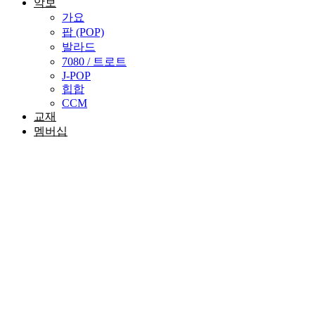
악보
가요
팝 (POP)
발라드
7080 / 트로트
J-POP
힙합
CCM
교재
멤버십