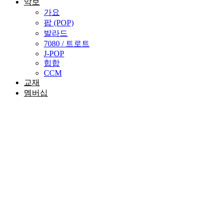
악보
가요
팝 (POP)
발라드
7080 / 트로트
J-POP
힙합
CCM
교재
멤버십