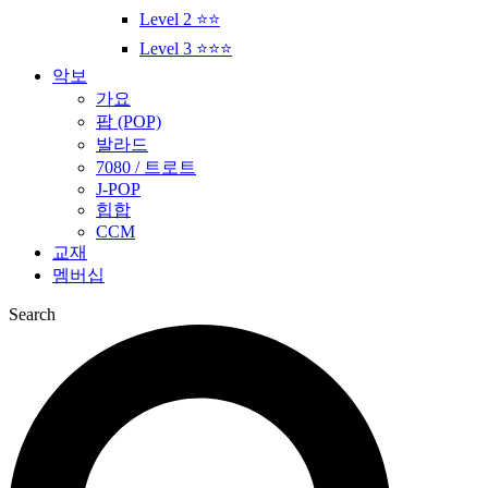
Level 2 ⭐⭐
Level 3 ⭐⭐⭐
악보
가요
팝 (POP)
발라드
7080 / 트로트
J-POP
힙합
CCM
교재
멤버십
Search