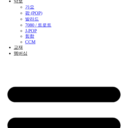
악보
가요
팝 (POP)
발라드
7080 / 트로트
J-POP
힙합
CCM
교재
멤버십