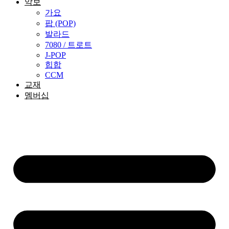
악보
가요
팝 (POP)
발라드
7080 / 트로트
J-POP
힙합
CCM
교재
멤버십