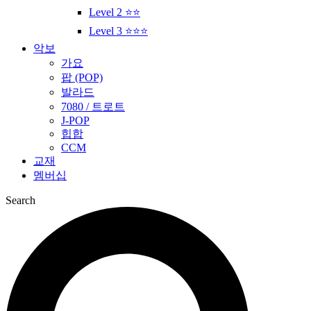
Level 2 ⭐⭐
Level 3 ⭐⭐⭐
악보
가요
팝 (POP)
발라드
7080 / 트로트
J-POP
힙합
CCM
교재
멤버십
Search