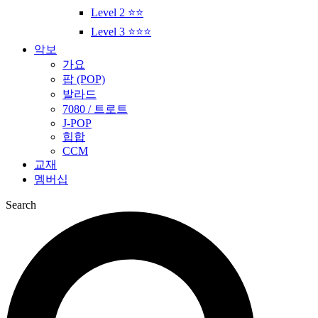
Level 2 ⭐⭐
Level 3 ⭐⭐⭐
악보
가요
팝 (POP)
발라드
7080 / 트로트
J-POP
힙합
CCM
교재
멤버십
Search