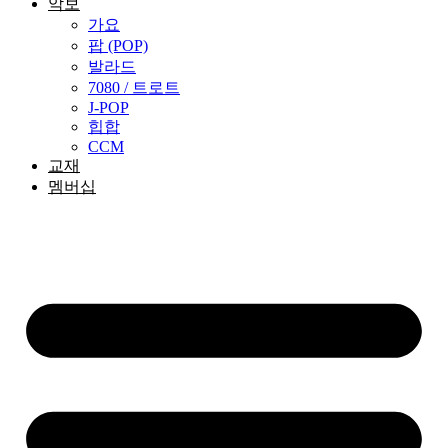
악보
가요
팝 (POP)
발라드
7080 / 트로트
J-POP
힙합
CCM
교재
멤버십