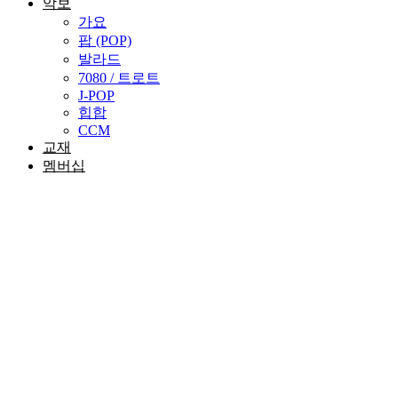
악보
가요
팝 (POP)
발라드
7080 / 트로트
J-POP
힙합
CCM
교재
멤버십