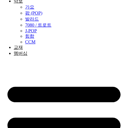
악보
가요
팝 (POP)
발라드
7080 / 트로트
J-POP
힙합
CCM
교재
멤버십