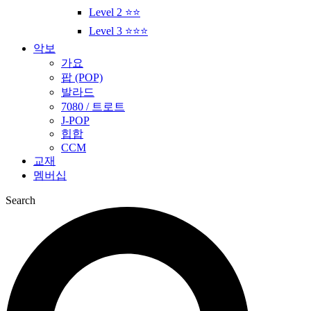
Level 2 ⭐⭐
Level 3 ⭐⭐⭐
악보
가요
팝 (POP)
발라드
7080 / 트로트
J-POP
힙합
CCM
교재
멤버십
Search