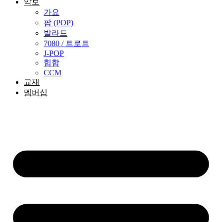
악보
가요
팝 (POP)
발라드
7080 / 트로트
J-POP
힙합
CCM
교재
멤버십