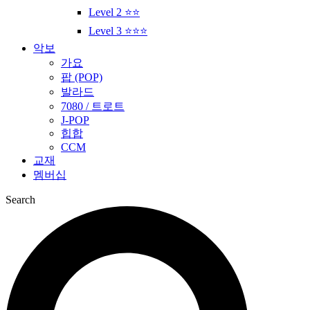
Level 2 ⭐⭐
Level 3 ⭐⭐⭐
악보
가요
팝 (POP)
발라드
7080 / 트로트
J-POP
힙합
CCM
교재
멤버십
Search