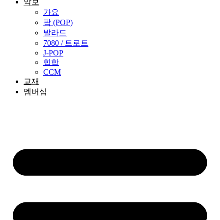
악보
가요
팝 (POP)
발라드
7080 / 트로트
J-POP
힙합
CCM
교재
멤버십