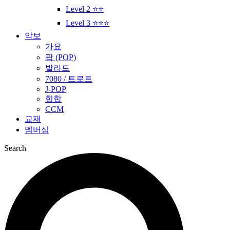
Level 2 ⭐⭐
Level 3 ⭐⭐⭐
악보
가요
팝 (POP)
발라드
7080 / 트로트
J-POP
힙합
CCM
교재
멤버십
Search