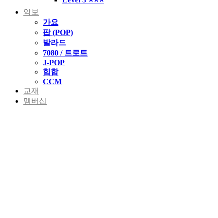
악보
가요
팝 (POP)
발라드
7080 / 트로트
J-POP
힙합
CCM
교재
멤버십