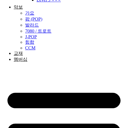
악보
가요
팝 (POP)
발라드
7080 / 트로트
J-POP
힙합
CCM
교재
멤버십