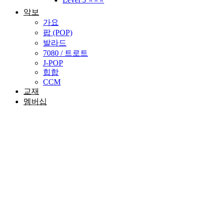
악보
가요
팝 (POP)
발라드
7080 / 트로트
J-POP
힙합
CCM
교재
멤버십