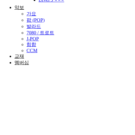
악보
가요
팝 (POP)
발라드
7080 / 트로트
J-POP
힙합
CCM
교재
멤버십