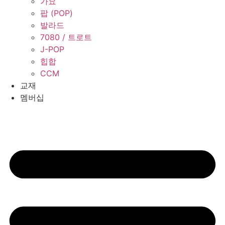
가요
팝 (POP)
발라드
7080 / 트로트
J-POP
힙합
CCM
교재
멤버십