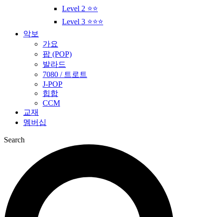
Level 2 ⭐⭐
Level 3 ⭐⭐⭐
악보
가요
팝 (POP)
발라드
7080 / 트로트
J-POP
힙합
CCM
교재
멤버십
Search