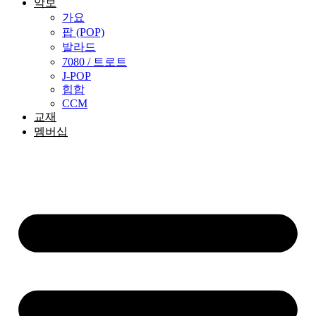
악보
가요
팝 (POP)
발라드
7080 / 트로트
J-POP
힙합
CCM
교재
멤버십