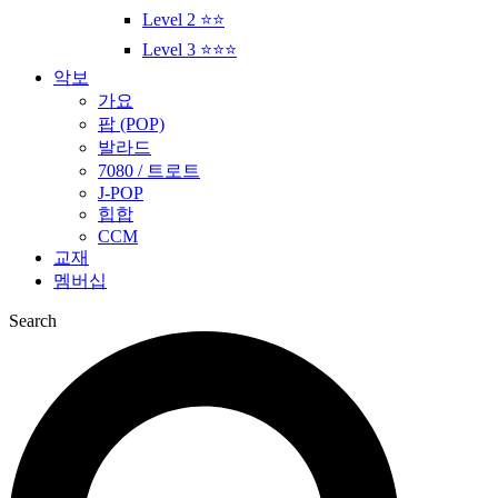
Level 2 ⭐⭐
Level 3 ⭐⭐⭐
악보
가요
팝 (POP)
발라드
7080 / 트로트
J-POP
힙합
CCM
교재
멤버십
Search