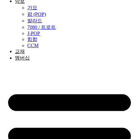
악보
가요
팝 (POP)
발라드
7080 / 트로트
J-POP
힙합
CCM
교재
멤버십