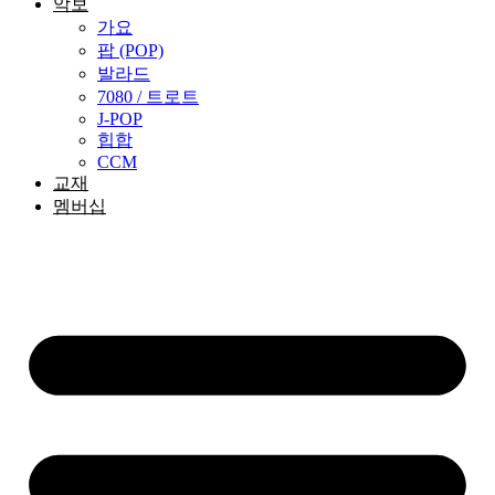
악보
가요
팝 (POP)
발라드
7080 / 트로트
J-POP
힙합
CCM
교재
멤버십