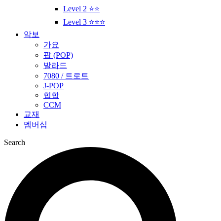
Level 2 ⭐⭐
Level 3 ⭐⭐⭐
악보
가요
팝 (POP)
발라드
7080 / 트로트
J-POP
힙합
CCM
교재
멤버십
Search