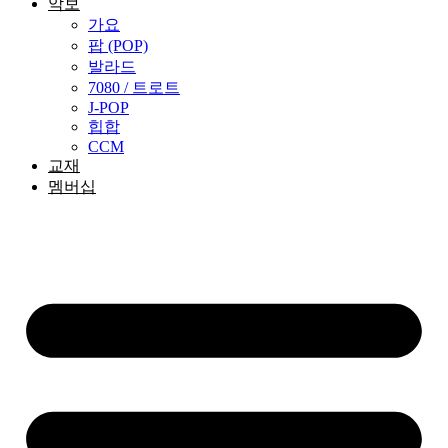
악보
가요
팝 (POP)
발라드
7080 / 트로트
J-POP
힙합
CCM
교재
멤버십