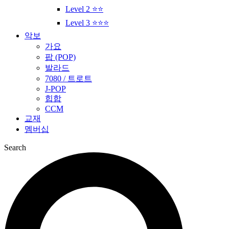
Level 2 ⭐⭐
Level 3 ⭐⭐⭐
악보
가요
팝 (POP)
발라드
7080 / 트로트
J-POP
힙합
CCM
교재
멤버십
Search