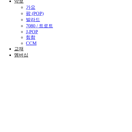
악보
가요
팝 (POP)
발라드
7080 / 트로트
J-POP
힙합
CCM
교재
멤버십