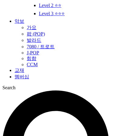
Level 2 ⭐⭐
Level 3 ⭐⭐⭐
악보
가요
팝 (POP)
발라드
7080 / 트로트
J-POP
힙합
CCM
교재
멤버십
Search