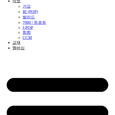
악보
가요
팝 (POP)
발라드
7080 / 트로트
J-POP
힙합
CCM
교재
멤버십