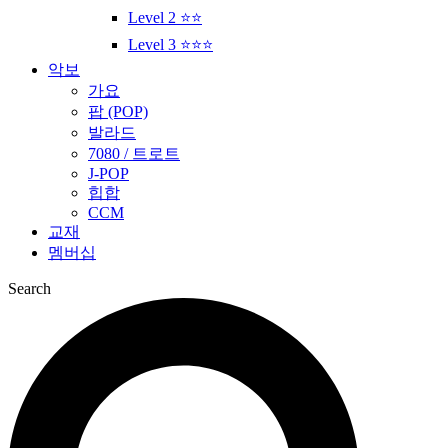
Level 2 ⭐⭐
Level 3 ⭐⭐⭐
악보
가요
팝 (POP)
발라드
7080 / 트로트
J-POP
힙합
CCM
교재
멤버십
Search