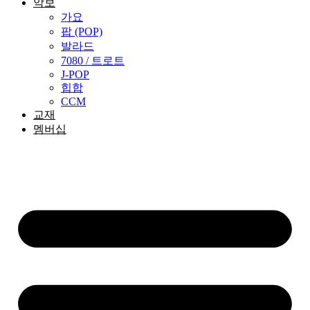
악보
가요
팝 (POP)
발라드
7080 / 트로트
J-POP
힙합
CCM
교재
멤버십