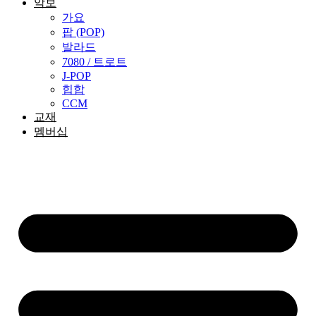
악보
가요
팝 (POP)
발라드
7080 / 트로트
J-POP
힙합
CCM
교재
멤버십