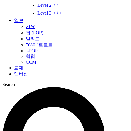
Level 2 ⭐⭐
Level 3 ⭐⭐⭐
악보
가요
팝 (POP)
발라드
7080 / 트로트
J-POP
힙합
CCM
교재
멤버십
Search