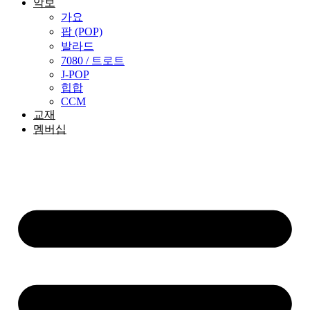
악보
가요
팝 (POP)
발라드
7080 / 트로트
J-POP
힙합
CCM
교재
멤버십