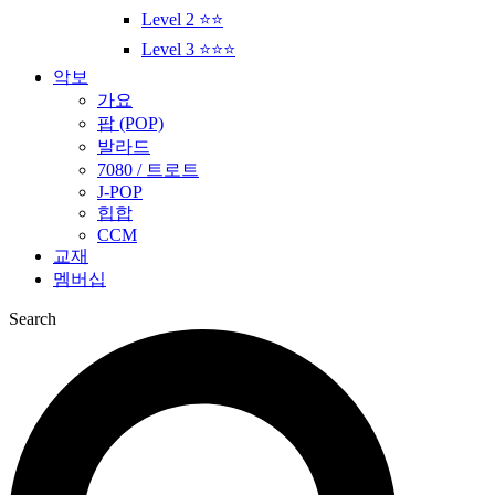
Level 2 ⭐⭐
Level 3 ⭐⭐⭐
악보
가요
팝 (POP)
발라드
7080 / 트로트
J-POP
힙합
CCM
교재
멤버십
Search