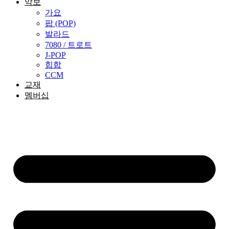
악보
가요
팝 (POP)
발라드
7080 / 트로트
J-POP
힙합
CCM
교재
멤버십