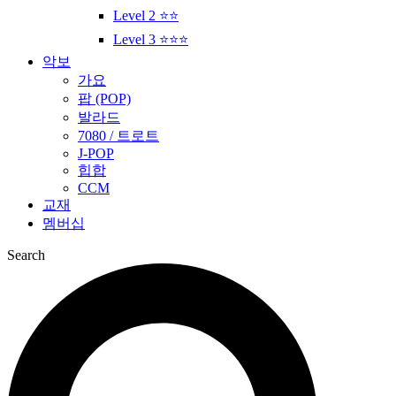
Level 2 ⭐⭐
Level 3 ⭐⭐⭐
악보
가요
팝 (POP)
발라드
7080 / 트로트
J-POP
힙합
CCM
교재
멤버십
Search