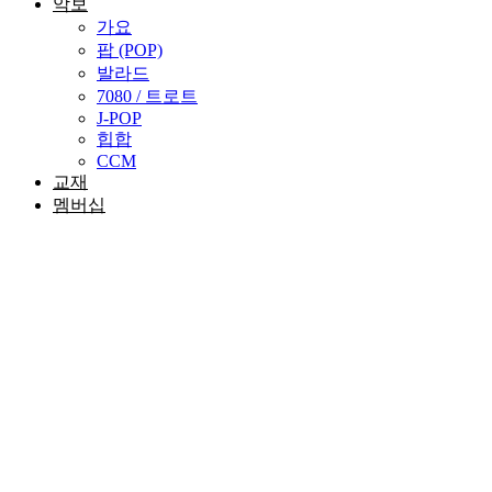
악보
가요
팝 (POP)
발라드
7080 / 트로트
J-POP
힙합
CCM
교재
멤버십