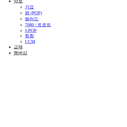
악보
가요
팝 (POP)
발라드
7080 / 트로트
J-POP
힙합
CCM
교재
멤버십