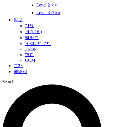
Level 2 ⭐⭐
Level 3 ⭐⭐⭐
악보
가요
팝 (POP)
발라드
7080 / 트로트
J-POP
힙합
CCM
교재
멤버십
Search