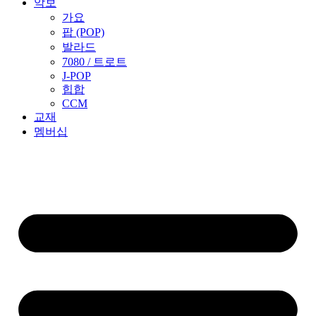
악보
가요
팝 (POP)
발라드
7080 / 트로트
J-POP
힙합
CCM
교재
멤버십