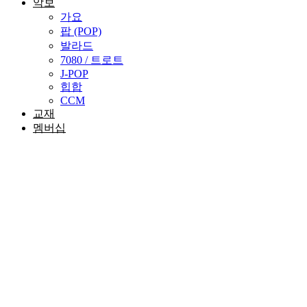
악보
가요
팝 (POP)
발라드
7080 / 트로트
J-POP
힙합
CCM
교재
멤버십