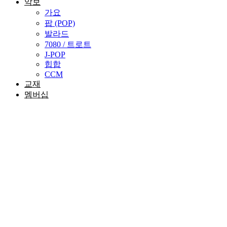
악보
가요
팝 (POP)
발라드
7080 / 트로트
J-POP
힙합
CCM
교재
멤버십