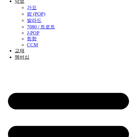
악보
가요
팝 (POP)
발라드
7080 / 트로트
J-POP
힙합
CCM
교재
멤버십