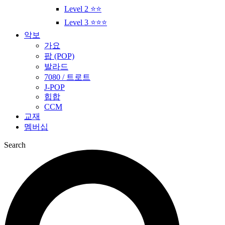
Level 2 ⭐⭐
Level 3 ⭐⭐⭐
악보
가요
팝 (POP)
발라드
7080 / 트로트
J-POP
힙합
CCM
교재
멤버십
Search