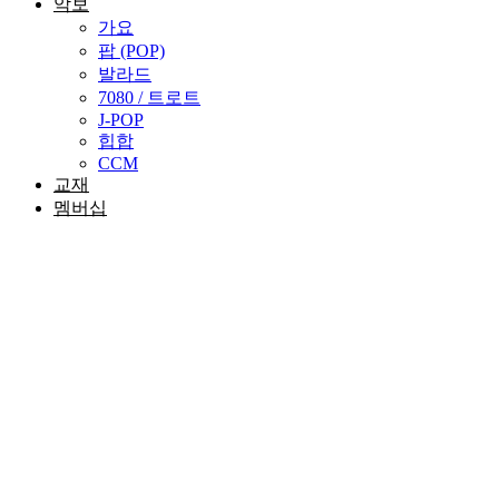
악보
가요
팝 (POP)
발라드
7080 / 트로트
J-POP
힙합
CCM
교재
멤버십