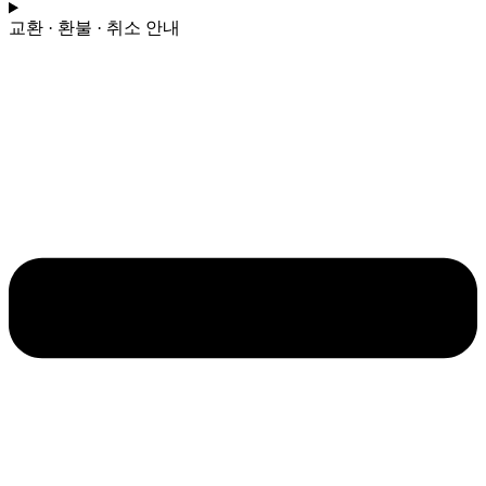
이
교환 · 환불 · 취소 안내
무
진
수
량