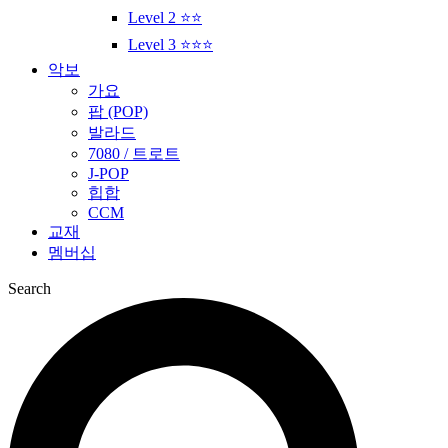
Level 2 ⭐⭐
Level 3 ⭐⭐⭐
악보
가요
팝 (POP)
발라드
7080 / 트로트
J-POP
힙합
CCM
교재
멤버십
Search