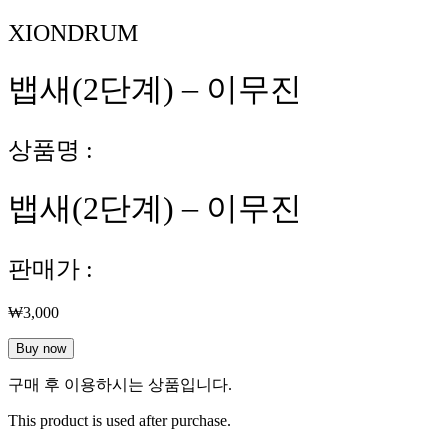
XIONDRUM
뱁새(2단계) – 이무진
상품명 :
뱁새(2단계) – 이무진
판매가 :
₩
3,000
뱁
Buy now
새
구매 후 이용하시는 상품입니다.
(2
단
This product is used after purchase.
계)
-