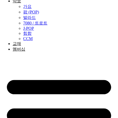
악보
가요
팝 (POP)
발라드
7080 / 트로트
J-POP
힙합
CCM
교재
멤버십