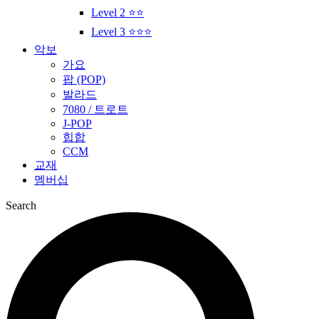
Level 2 ⭐⭐
Level 3 ⭐⭐⭐
악보
가요
팝 (POP)
발라드
7080 / 트로트
J-POP
힙합
CCM
교재
멤버십
Search