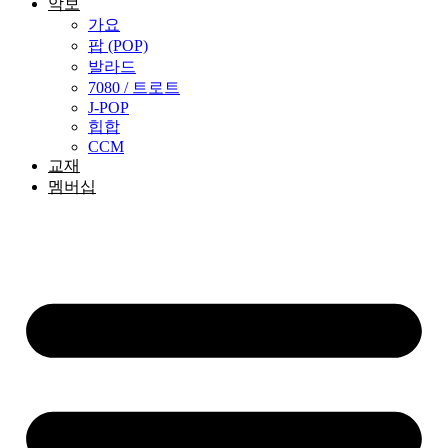
악보
가요
팝 (POP)
발라드
7080 / 트로트
J-POP
힙합
CCM
교재
멤버십