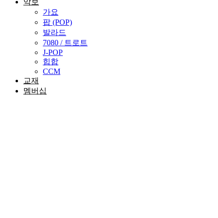
악보
가요
팝 (POP)
발라드
7080 / 트로트
J-POP
힙합
CCM
교재
멤버십